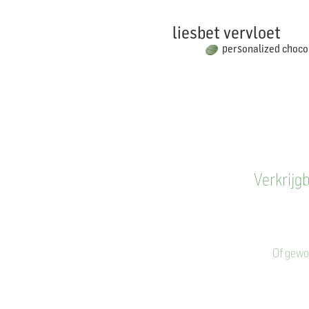
liesbet
vervloet
personalized
choco
Verkrijg
Of gewoo