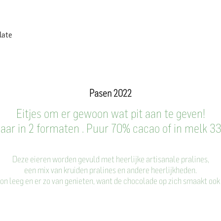
Home
foto's
personalized
Allergenen 
late
Pasen 2022
Eitjes om er gewoon wat pit aan te geven!
baar in 2 formaten . Puur 70% cacao of in melk 3
Deze eieren worden gevuld met heerlijke artisanale pralines,
een mix van kruiden pralines en andere heerlijkheden.
n leeg en er zo van genieten, want de chocolade op zich smaakt ook 