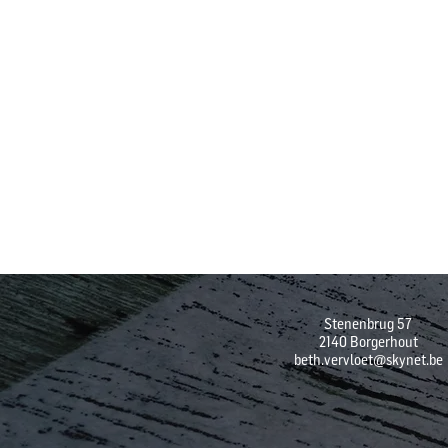
Stenenbrug 57
2140 Borgerhout
beth.vervloet@skynet.be