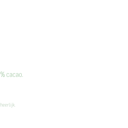
info
More
3% cacao.
heerlijk.